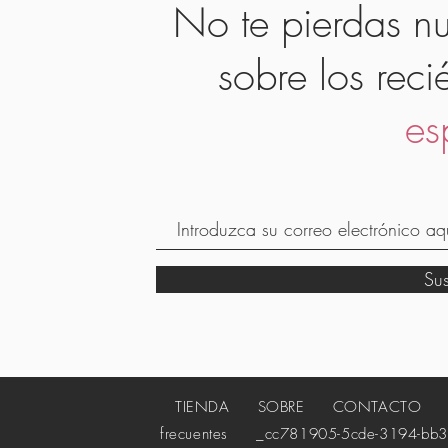
No te pierdas nu
sobre los reci
es
Su
TIENDA
SOBRE
CONTACTO
_c
frecuentes
_cc781905-5cde-3194-bb3