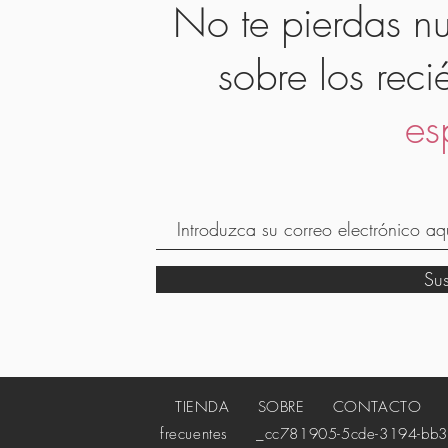
No te pierdas nu
sobre los reci
es
Su
TIENDA
SOBRE
CONTACTO
_c
frecuentes
_cc781905-5cde-3194-bb3