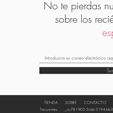
No te pierdas nu
sobre los reci
es
Su
TIENDA
SOBRE
CONTACTO
_c
frecuentes
_cc781905-5cde-3194-bb3