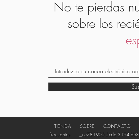
No te pierdas nu
sobre los reci
es
Su
TIENDA
SOBRE
CONTACTO
_c
frecuentes
_cc781905-5cde-3194-bb3