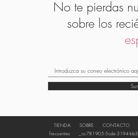
No te pierdas nu
sobre los reci
es
Su
TIENDA
SOBRE
CONTACTO
_c
frecuentes
_cc781905-5cde-3194-bb3