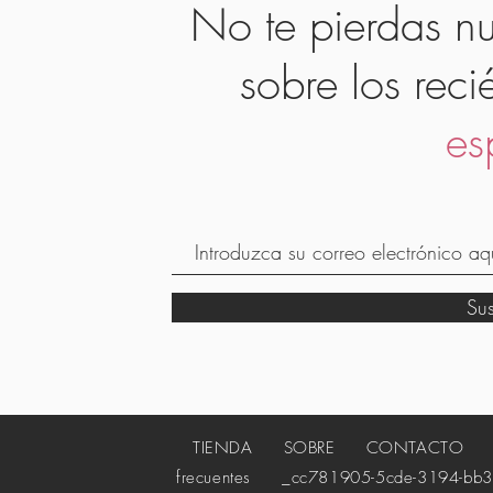
No te pierdas nu
sobre los reci
es
Su
TIENDA
SOBRE
CONTACTO
_c
frecuentes
_cc781905-5cde-3194-bb3