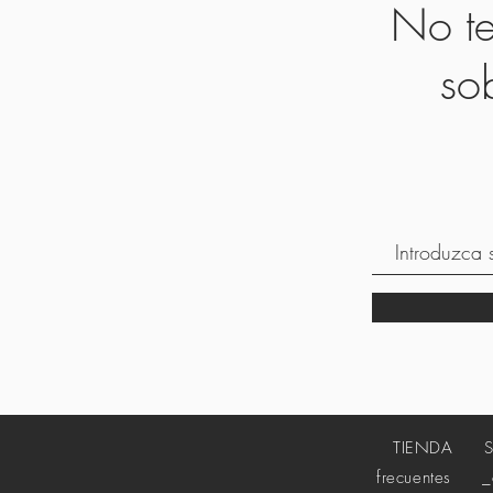
No te
so
TIENDA
frecuentes
_cc7