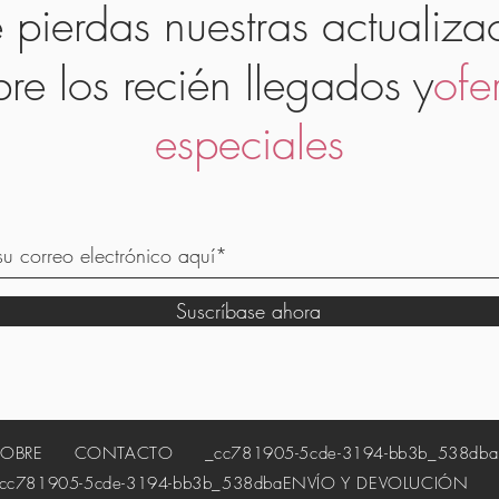
 pierdas nuestras actualiza
bre los recién llegados y
ofe
especiales
Suscríbase ahora
SOBRE
CONTACTO
_cc781905-5cde-3194-bb3b_538dba
81905-5cde-3194-bb3b_538dba
ENVÍO Y DEVOLUCIÓN