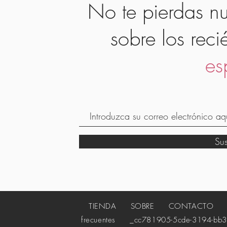
No te pierdas nu
sobre los reci
es
Su
TIENDA
SOBRE
CONTACTO
_c
frecuentes
_cc781905-5cde-3194-bb3