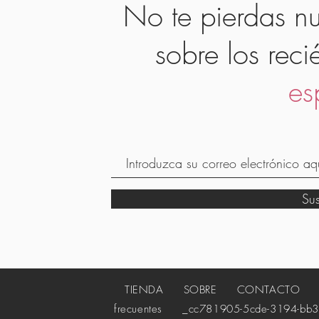
No te pierdas nu
sobre los reci
es
Su
TIENDA
SOBRE
CONTACTO
_c
frecuentes
_cc781905-5cde-3194-bb3