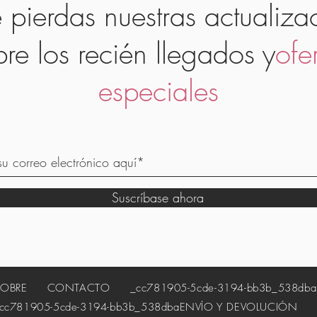
 pierdas nuestras actualiza
bre los recién llegados y
ofe
especiales
Suscríbase ahora
SOBRE
CONTACTO
_cc781905-5cde-3194-bb3b_538dba
81905-5cde-3194-bb3b_538dba
ENVÍO Y DEVOLUCIÓN