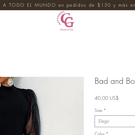
 A TODO EL MUNDO en pedidos de $150 y más en 
e
Bad and Bo
Precio
40,00 US$
Size
*
Elegir
Color
*