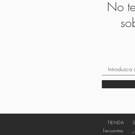
No te
so
TIENDA
frecuentes
_cc7