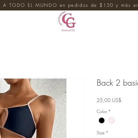
 A TODO EL MUNDO en pedidos de $150 y más en 
e
Back 2 basi
Precio
25,00 US$
Color
*
Size
*