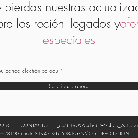
 pierdas nuestras actualiza
bre los recién llegados y
ofe
especiales
Suscríbase ahora
SOBRE
CONTACTO
_cc781905-5cde-3194-bb3b_538dba
81905-5cde-3194-bb3b_538dba
ENVÍO Y DEVOLUCIÓN