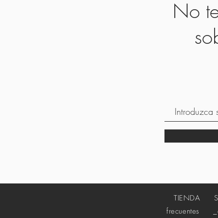
No te
so
TIENDA
frecuentes
_cc7