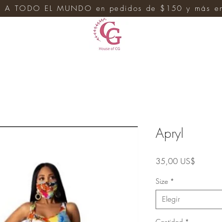
 A TODO EL MUNDO en pedidos de $150 y más en 
e
Apryl
Precio
35,00 US$
Size
*
Elegir
Cantidad
*