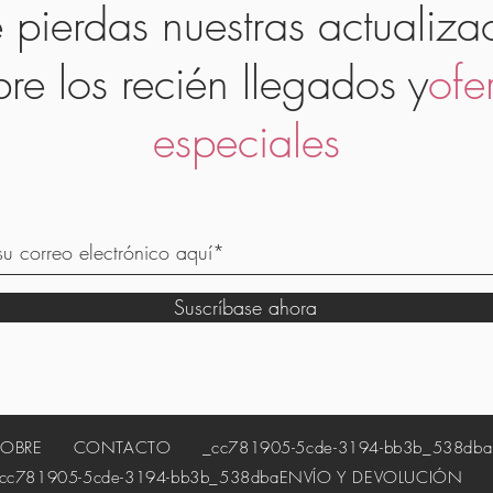
 pierdas nuestras actualiza
bre los recién llegados y
ofe
especiales
Suscríbase ahora
SOBRE
CONTACTO
_cc781905-5cde-3194-bb3b_538dba
81905-5cde-3194-bb3b_538dba
ENVÍO Y DEVOLUCIÓN