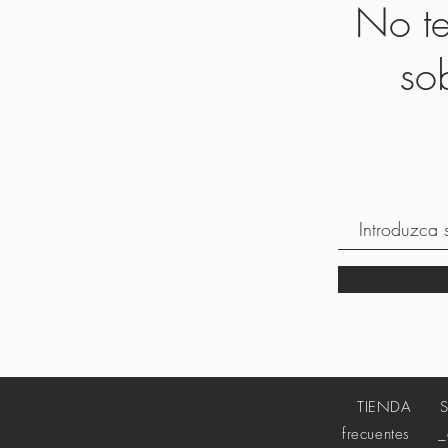
No te
so
TIENDA
frecuentes
_cc7