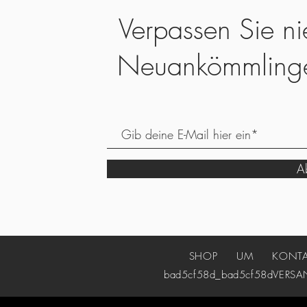
Verpassen Sie ni
Neuankömmling
Ab
SHOP
UM
KONT
bad5cf58d_bad5cf58d
VERSA