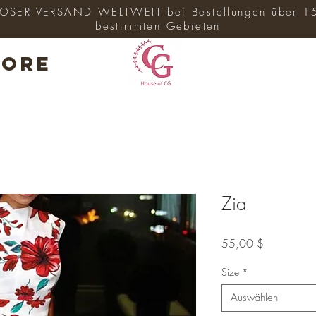
SER VERSAND WELTWEIT bei Bestellungen über 1
bestimmten Gebieten
ore
Zia
Preis
55,00 $
Size
*
Auswählen