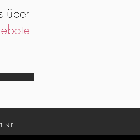
s über
ebote
TLINIE