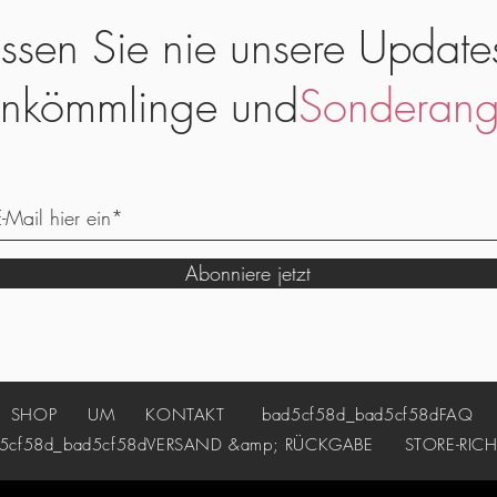
ssen Sie nie unsere Update
nkömmlinge und
Sonderang
Abonniere jetzt
SHOP
UM
KONTAKT
bad5cf58d_bad5cf58d
FAQ
cf58d_bad5cf58d
VERSAND &amp; RÜCKGABE
STORE-RICH