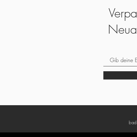
Verpa
Neua
bad5