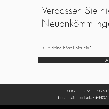
Verpassen Sie ni
Neuankömmling
Ab
SHOP
UM
KONT
bad5cf58d_bad5cf58d
VERSA