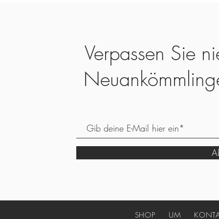
Verpassen Sie ni
Neuankömmling
Ab
SHOP
UM
KONT