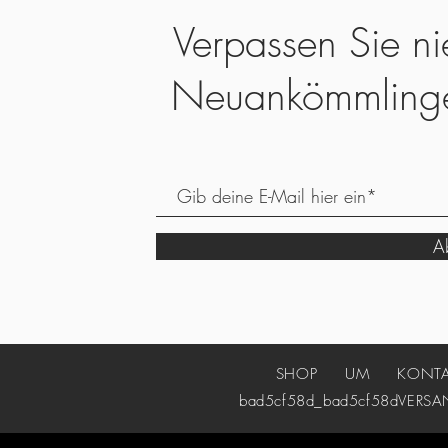
Verpassen Sie ni
Neuankömmling
Ab
SHOP
UM
KONT
bad5cf58d_bad5cf58d
VERSA