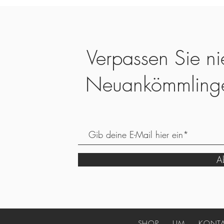
Verpassen Sie ni
Neuankömmling
Ab
SHOP
UM
KONT