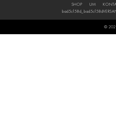
SHOP
UM
KONT
bad5cf58d_bad5cf58d
VERSA
© 2021