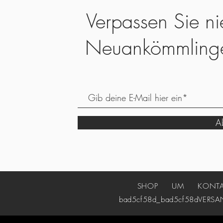
Verpassen Sie ni
Neuankömmling
Ab
SHOP
UM
KONT
bad5cf58d_bad5cf58d
VERSA