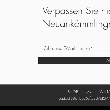
Verpassen Sie ni
Neuankömmling
Ab
SHOP
UM
KONT
bad5cf58d_bad5cf58d
VERSA