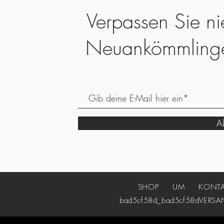
Verpassen Sie ni
Neuankömmling
Ab
SHOP
UM
KONT
bad5cf58d_bad5cf58d
VERSA