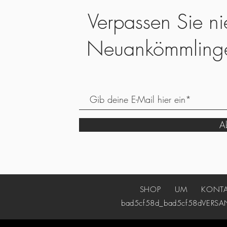
Verpassen Sie ni
Neuankömmling
Ab
SHOP
UM
KONT
bad5cf58d_bad5cf58d
VERSA