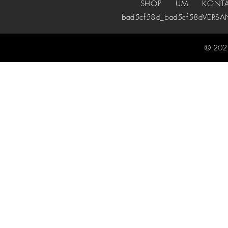
SHOP
UM
KONT
bad5cf58d_bad5cf58d
VERSA
© 2021