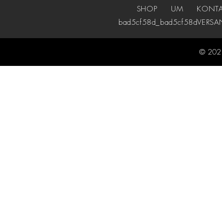
SHOP
UM
KONT
bad5cf58d_bad5cf58d
VERSA
© 2021