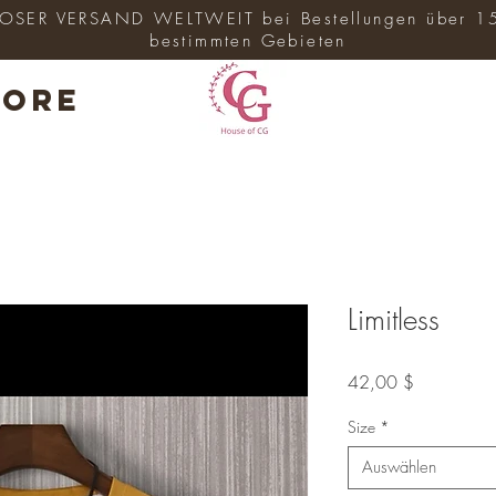
SER VERSAND WELTWEIT bei Bestellungen über 1
bestimmten Gebieten
ore
Limitless
Preis
42,00 $
Size
*
Auswählen