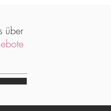
s über
ebote