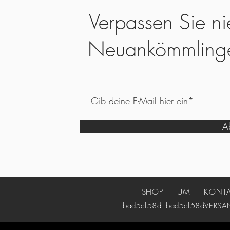
Verpassen Sie ni
Neuankömmling
Ab
SHOP
UM
KONT
bad5cf58d_bad5cf58d
VERSA