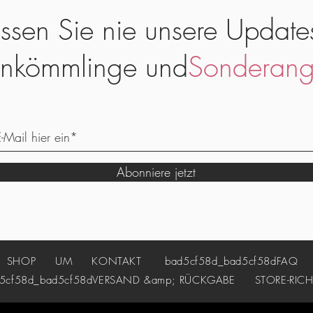
ssen Sie nie unsere Update
nkömmlinge und
Sonderang
Abonniere jetzt
SHOP
UM
KONTAKT
bad5cf58d_bad5cf58d
FAQ
cf58d_bad5cf58d
VERSAND &amp; RÜCKGABE
STORE-RICH