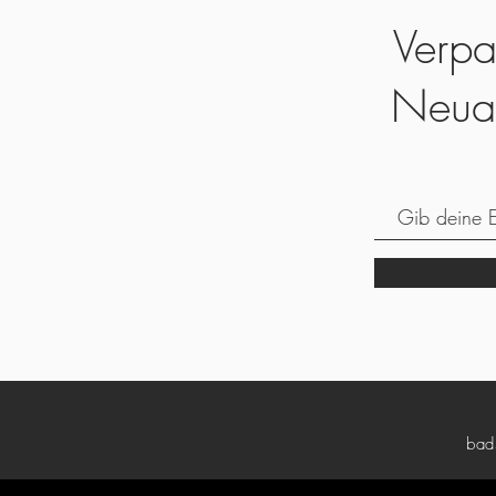
Verpa
Neua
bad5