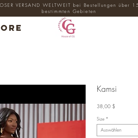
SER VERSAND WELTWEIT bei Bestellungen über 1
bestimmten Gebieten
ore
Kamsi
Preis
38,00 $
Size
*
Auswählen