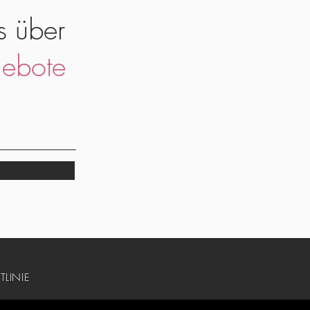
s über
ebote
TLINIE