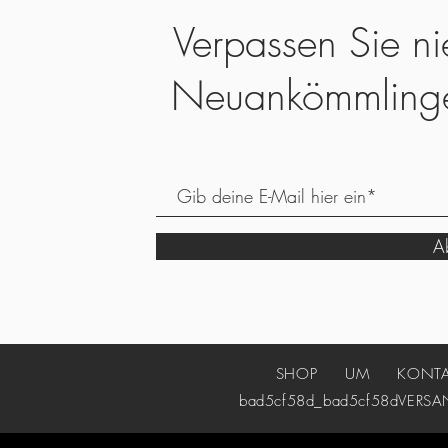
Verpassen Sie ni
Neuankömmling
Ab
SHOP
UM
KONT
bad5cf58d_bad5cf58d
VERSA