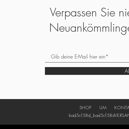
Verpassen Sie ni
Neuankömmling
Ab
SHOP
UM
KONT
bad5cf58d_bad5cf58d
VERSA