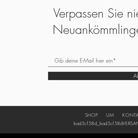
Verpassen Sie ni
Neuankömmling
Ab
SHOP
UM
KONT
bad5cf58d_bad5cf58d
VERSA