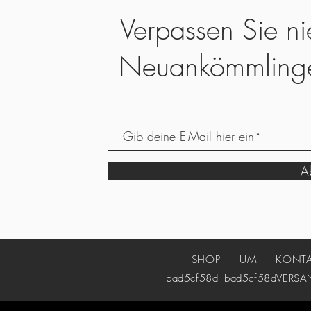
Verpassen Sie ni
Neuankömmling
Ab
SHOP
UM
KONT
bad5cf58d_bad5cf58d
VERSA