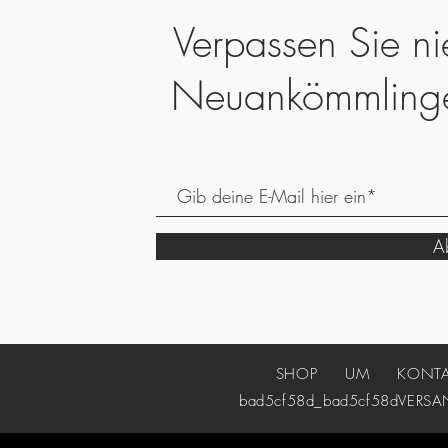
Verpassen Sie ni
Neuankömmling
Ab
SHOP
UM
KONT
bad5cf58d_bad5cf58d
VERSA