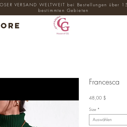
SER VERSAND WELTWEIT bei Bestellungen über 1
bestimmten Gebieten
ore
Francesca
Preis
48,00 $
Size
*
Auswählen