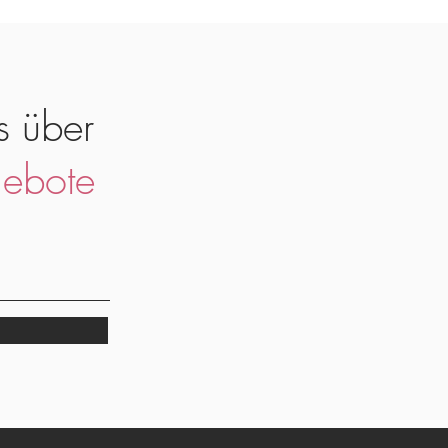
s über
ebote