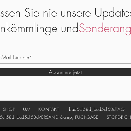
ssen Sie nie unsere Update
nkömmlinge und
Sonderang
Abonniere jetzt
SHOP
UM
KONTAKT
bad5cf58d_bad5cf58d
FAQ
cf58d_bad5cf58d
VERSAND &amp; RÜCKGABE
STORE-RICH