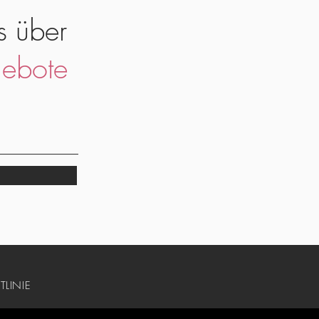
s über
ebote
TLINIE