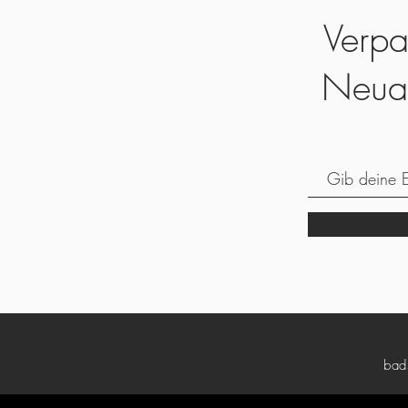
Verpa
Neua
bad5