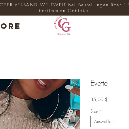
SER VERSAND WELTWEIT bei Bestellungen über 1
bestimmten Gebieten
ore
Evette
Preis
35,00 $
Size
*
Auswählen