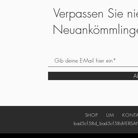
Verpassen Sie ni
Neuankömmling
Ab
SHOP
UM
KONT
bad5cf58d_bad5cf58d
VERSA