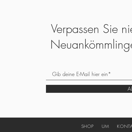
Verpassen Sie ni
Neuankömmling
Ab
SHOP
UM
KONT