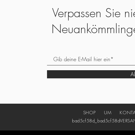
Verpassen Sie ni
Neuankömmling
Ab
SHOP
UM
KONT
bad5cf58d_bad5cf58d
VERSA