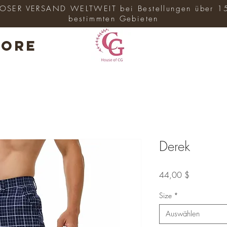
SER VERSAND WELTWEIT bei Bestellungen über 1
bestimmten Gebieten
ore
Derek
Preis
44,00 $
Size
*
Auswählen