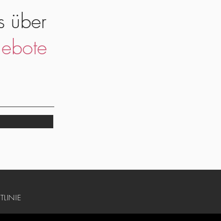
s über
ebote
TLINIE