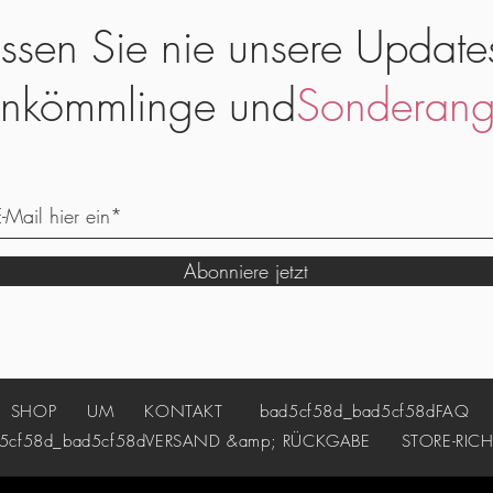
ssen Sie nie unsere Update
nkömmlinge und
Sonderang
Abonniere jetzt
SHOP
UM
KONTAKT
bad5cf58d_bad5cf58d
FAQ
cf58d_bad5cf58d
VERSAND &amp; RÜCKGABE
STORE-RICH