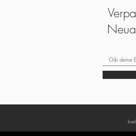
Verpa
Neua
bad5