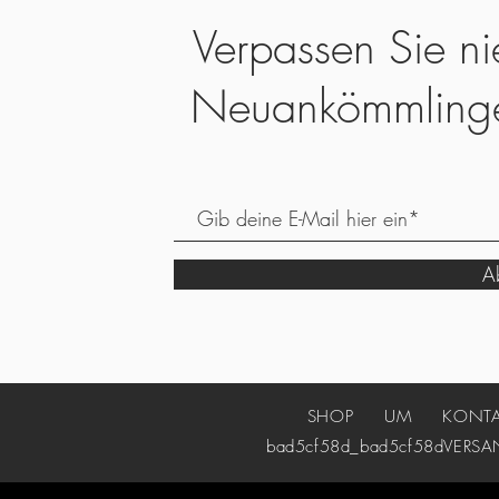
Verpassen Sie ni
Neuankömmling
Ab
SHOP
UM
KONT
bad5cf58d_bad5cf58d
VERSA