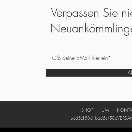
Verpassen Sie ni
Neuankömmling
Ab
SHOP
UM
KONT
bad5cf58d_bad5cf58d
VERSA