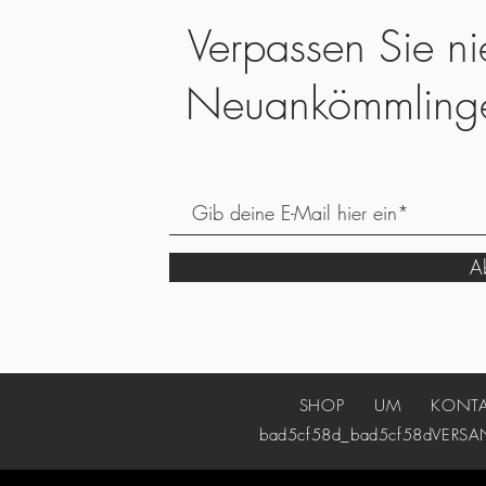
Verpassen Sie ni
Neuankömmling
Ab
SHOP
UM
KONT
bad5cf58d_bad5cf58d
VERSA