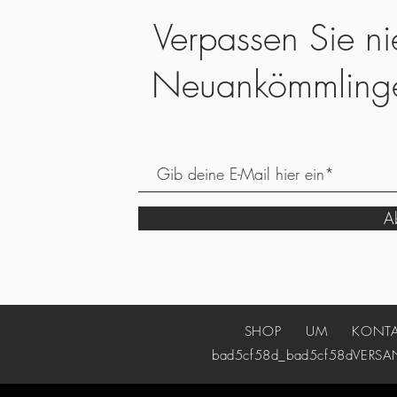
Verpassen Sie ni
Neuankömmling
Ab
SHOP
UM
KONT
bad5cf58d_bad5cf58d
VERSA