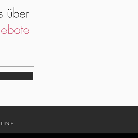
s über
ebote
TLINIE