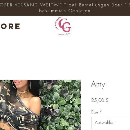
SER VERSAND WELTWEIT bei Bestellungen über 1
bestimmten Gebieten
ore
Amy
Preis
25,00 $
Size
*
Auswählen