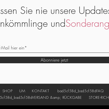
ssen Sie nie unsere Update
nkömmlinge und
Sonderang
Abonniere jetzt
SHOP
UM
KONTAKT
bad5cf58d_bad5cf58d
FAQ
cf58d_bad5cf58d
VERSAND &amp; RÜCKGABE
STORE-RICH