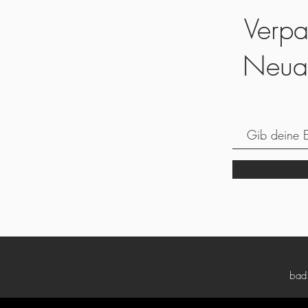
Verpa
Neua
bad5