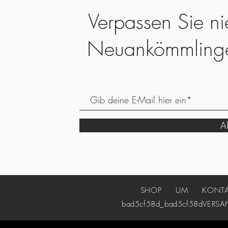
Verpassen Sie ni
Neuankömmling
Ab
SHOP
UM
KONT
bad5cf58d_bad5cf58d
VERSA