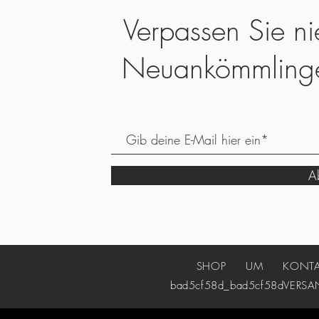
Verpassen Sie ni
Neuankömmling
Ab
SHOP
UM
KONT
bad5cf58d_bad5cf58d
VERSA