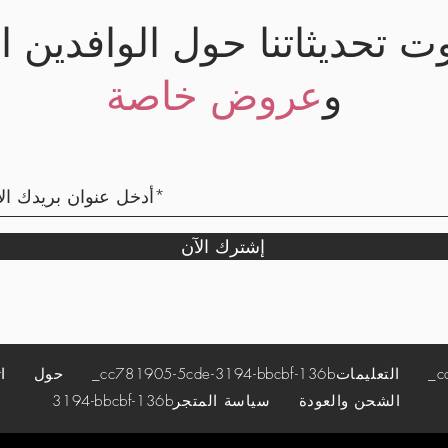
وت تحديثاتنا حول الوافدين ا
و
عروض خاصة
إشترك الآن
_cc7
التعليمات
_cc781905-5cde-3194-bbcbf-136b
حول
ا
الشحن والعودة
سياسة المتجر
3194-bbcbf-136b